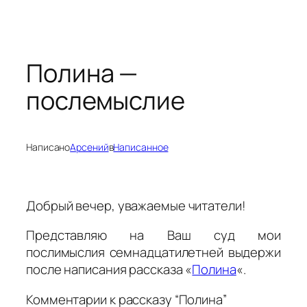
Перейти
к
содержимому
Полина —
послемыслие
Написано
Арсений
в
Написанное
Добрый вечер, уважаемые читатели!
Представляю на Ваш суд мои
послимыслия семнадцатилетней выдержи
после написания рассказа «
Полина
«.
Комментарии к рассказу “Полина”